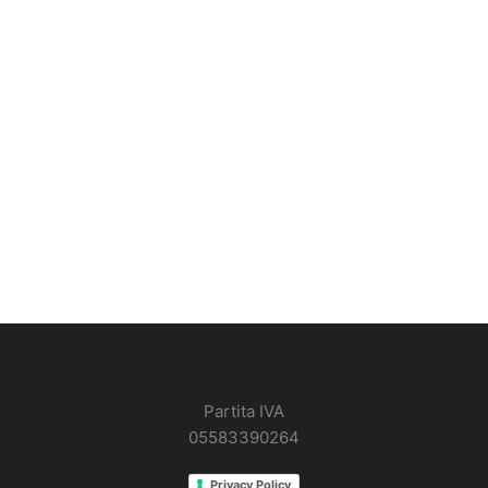
Partita IVA
05583390264
Privacy Policy