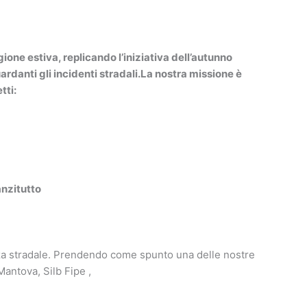
VIDEO
CONTATTI
one estiva, replicando l’iniziativa dell’autunno
rdanti gli incidenti stradali.
La nostra missione è
tti:
anzitutto
zza stradale. Prendendo come spunto una delle nostre
antova, Silb Fipe ,