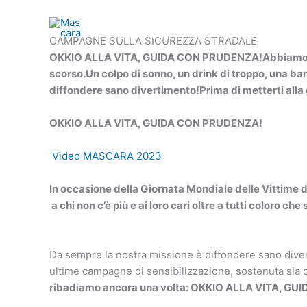
Vai
HOME
VENERDI’
SABATO
P
al
CAMPAGNE SULLA SICUREZZA STRAD
contenuto
CAMPAGNE SULLA SICUREZZA STRADALE
OKKIO ALLA VITA, GUIDA CON PRUDENZA!
Abbiamo v
scorso.
Un colpo di sonno, un drink di troppo, una ban
diffondere sano divertimento!
Prima di metterti alla
OKKIO ALLA VITA, GUIDA CON PRUDENZA!
Video MASCARA 2023
In occasione della Giornata Mondiale delle Vittime d
a chi non c’è più e ai loro cari oltre a tutti coloro che 
Da sempre la nostra missione è diffondere sano dive
ultime campagne di sensibilizzazione, sostenuta sia
ribadiamo ancora una volta: OKKIO ALLA VITA, G