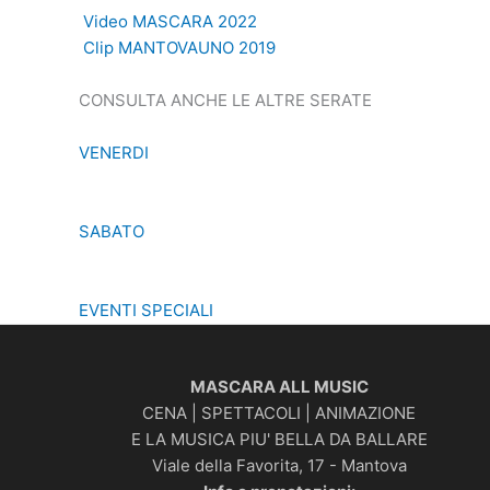
Video MASCARA 2022
Clip MANTOVAUNO 2019
CONSULTA ANCHE LE ALTRE SERATE
VENERDI
SABATO
EVENTI SPECIALI
MASCARA ALL MUSIC
CENA | SPETTACOLI | ANIMAZIONE
E LA MUSICA PIU' BELLA DA BALLARE
Viale della Favorita, 17 - Mantova