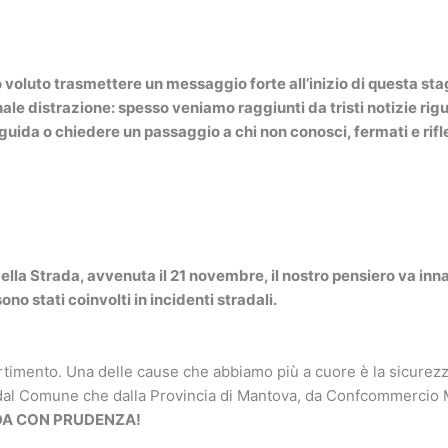
ROPOSTE CENA
FOTO
PROGRAMMA LUGLIO-AGOSTO
ALE
oluto trasmettere un messaggio forte all’inizio di questa stagi
ale distrazione: spesso veniamo raggiunti da tristi notizie rigua
 guida o chiedere un passaggio a chi non conosci, fermati e rifle
ella Strada, avvenuta il 21 novembre, il nostro pensiero va inn
sono stati coinvolti in incidenti stradali.
rtimento. Una delle cause che abbiamo più a cuore è la sicure
 dal Comune che dalla Provincia di Mantova, da Confcommercio M
UIDA CON PRUDENZA!